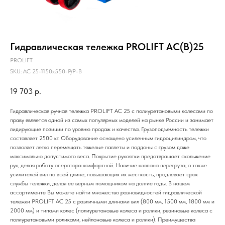
Гидравлическая тележка PROLIFT AC(B)25
PROLIFT
SKU:
AC 25-1150x550-P/P-B
19 703
р.
Гидравлическая ручная тележка PROLIFT AC 25 с полиуретановыми колесами по
праву является одной из самых популярных моделей на рынке России и занимает
лидирующие позиции по уровню продаж и качества. Грузоподъемность тележки
составляет 2500 кг. Оборудование оснащено усиленным гидроцилиндром, что
позволяет легко перемещать тяжелые паллеты и поддоны с грузом даже
максимально допустимого веса. Покрытие рукоятки предотвращает скольжение
рук, делая работу оператора комфортной. Наличие клапана перегруза, а также
усилителей вил по всей длине, повышающих их жесткость, продлевает срок
службы тележки, делая ее верным помощником на долгие годы. В нашем
ассортименте Вы можете найти множество разновидностей гидравлической
тележки PROLIFT AC 25 с различными длинами вил (800 мм, 1500 мм, 1800 мм и
2000 мм) и типами колес (полиуретановые колеса и ролики, резиновые колеса с
полиуретановыми роликами, нейлоновые колеса и ролики). Преимущества