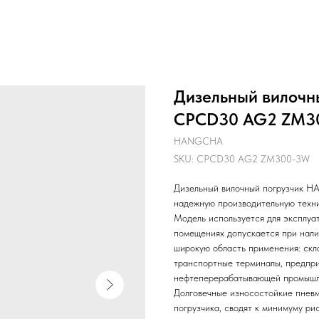
Дизельный вилоч
CPCD30 AG2 ZM3
HANGCHA
SKU:
CPCD30 AG2 ZM300-3W
Дизельный вилочный погрузчик
надежную производительную техн
Модель используется для эксплуа
помещениях допускается при нали
широкую область применения: скл
транспортные терминалы, предпри
нефтеперерабатывающей промышл
Долговечные износостойкие пнев
погрузчика, сводят к минимуму ри