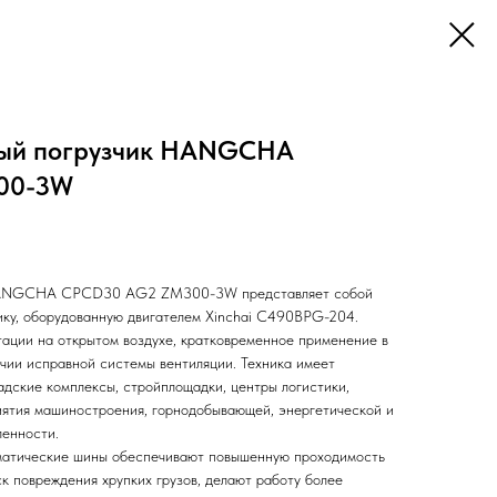
ный погрузчик HANGCHA
00-3W
 HANGCHA CPCD30 AG2 ZM300-3W представляет собой
ику, оборудованную двигателем Xinchai C490BPG-204.
тации на открытом воздухе, кратковременное применение в
чии исправной системы вентиляции. Техника имеет
адские комплексы, стройплощадки, центры логистики,
ятия машиностроения, горнодобывающей, энергетической и
енности.
матические шины обеспечивают повышенную проходимость
ск повреждения хрупких грузов, делают работу более