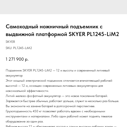
Самоходный ножничный подъемник с
выдвижной платформой SKYER PL1245-LiM2
SKYER
SKU:
PL1245-LiM2
1 271 900
р.
Подъемник SKYER PL1245-LiM2 — 12 м высоты и современный литиевый
аккумулятор
Этот мощный электрический подъемник отличается впечатляющей рабочей
высотой — 12 м, оснащен современным литиевым аккумулятором для
максимальной эффективности.
Литий-железо-фосфатный аккумулятор — это новое поколение батарей.
Заряжается быстрее обычных, работает дольше, служит в несколько раз больше.
Вы экономите на замене батарей в долгосрочной перспективе.
Грузоподъемность 450 кг позволяет работать вдвоем с необходимыми
инструментами и материалами. Либо один рабочий может поднять тяжелое
оборудование за один раз.
Рабочая высота 12 м обеспечивает доступ к самым высоким рабочим зонам —