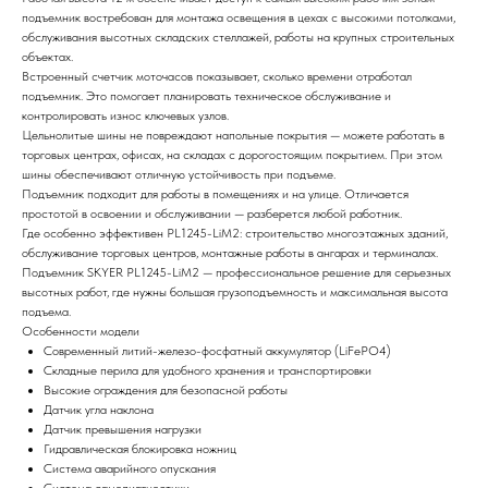
подъемник востребован для монтажа освещения в цехах с высокими потолками,
обслуживания высотных складских стеллажей, работы на крупных строительных
объектах.
Встроенный счетчик моточасов показывает, сколько времени отработал
подъемник. Это помогает планировать техническое обслуживание и
контролировать износ ключевых узлов.
Цельнолитые шины не повреждают напольные покрытия — можете работать в
торговых центрах, офисах, на складах с дорогостоящим покрытием. При этом
шины обеспечивают отличную устойчивость при подъеме.
Подъемник подходит для работы в помещениях и на улице. Отличается
простотой в освоении и обслуживании — разберется любой работник.
Где особенно эффективен PL1245-LiM2: строительство многоэтажных зданий,
обслуживание торговых центров, монтажные работы в ангарах и терминалах.
Подъемник SKYER PL1245-LiM2 — профессиональное решение для серьезных
высотных работ, где нужны большая грузоподъемность и максимальная высота
подъема.
Особенности модели
Современный литий-железо-фосфатный аккумулятор (LiFePO4)
Складные перила для удобного хранения и транспортировки
Высокие ограждения для безопасной работы
Датчик угла наклона
Датчик превышения нагрузки
Гидравлическая блокировка ножниц
Система аварийного опускания
Система самодиагностики