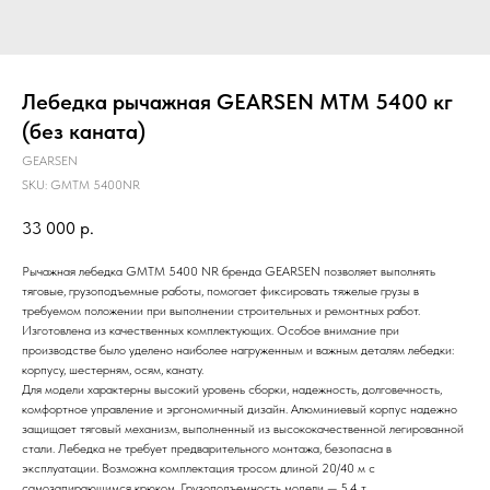
Лебедка рычажная GEARSEN MTM 5400 кг
(без каната)
GEARSEN
SKU:
GMTM 5400NR
33 000
р.
Рычажная лебедка GMTM 5400 NR бренда GEARSEN позволяет выполнять
тяговые, грузоподъемные работы, помогает фиксировать тяжелые грузы в
требуемом положении при выполнении строительных и ремонтных работ.
Изготовлена из качественных комплектующих. Особое внимание при
производстве было уделено наиболее нагруженным и важным деталям лебедки:
корпусу, шестерням, осям, канату.
Для модели характерны высокий уровень сборки, надежность, долговечность,
комфортное управление и эргономичный дизайн. Алюминиевый корпус надежно
защищает тяговый механизм, выполненный из высококачественной легированной
стали. Лебедка не требует предварительного монтажа, безопасна в
эксплуатации. Возможна комплектация тросом длиной 20/40 м с
самозапирающимся крюком. Грузоподъемность модели — 5.4 т.