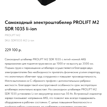
Самоходный электроштабелер PROLIFT M2
SDR 1035 li-ion
PROLIFT M2
SKU:
SDR1035 M2 Li-ion
229 100
р.
Самоходный штабелер PROLIFT M2 SDR 1035 с литий-ионной АКБ
предназначен для поднятия груза весом до 1000 кг на высоту до 3500 мм.
Подъем груза и перемещение штабелера осуществляется благодаря двум
электродвигателям без необходимости прилагать физические усилия оператору,
что значительно облегчает труд сотрудника и повышает производительность.
Мачта выполнена из С-образного профиля с дополнительными ребрами
жесткости. Благодаря такой конструктивной особенности срок эксплуатации
штабелера значительно возрастает. На самоходном штабелере PROLIFT M2
SDR 1035 установлен Li-ion аккумулятор емкостью 50 Ач. Встроенный индикатор
заряда показывает напряжение АКБ, что позволит вам всегда поддерживать
оборудование в рабочем состоянии. С целью повышения безопасности и
комфорта работы сотрудника, на штабелере установлено множество