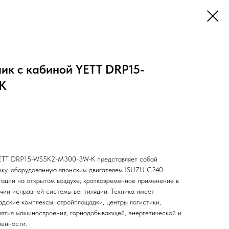
ик с кабиной YETT DRP15-
K
 YETT DRP15-WS5K2-M300-3W-K представляет собой
ку, оборудованную японским двигателем ISUZU C240.
тации на открытом воздухе, кратковременное применение в
чии исправной системы вентиляции. Техника имеет
адские комплексы, стройплощадки, центры логистики,
ятия машиностроения, горнодобывающей, энергетической и
енности.