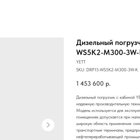
Дизельный погрузч
WS5K2-M300-3W-
YETT
SKU:
DRP15-WS5K2-M300-3W-K
1 453 600
р.
Дизельный погрузчик с кабиной
надежную производительную техни
Модель используется для эксплуа
помещениях допускается при нали
широкую область применения: скл
транспортные терминалы, предпри
нефтеперерабатывающей промышл