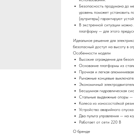
Безопасность продумана до ме
уровень поможет установить п
(аутригеры) гарантируют устой
В экстренной ситуации можно 
платформу — для этого предус
Идеальное решение для электриков
безопасный доступ на высоту в о
Особенности модели
Высокие ограждения для безо
Основание платформы из сталь
Прочная и легкая алюминиевая
Рычажные концевые выключате
Экономичный электродвигател
Бесшумная гидравлическая си
Стальные выдвижные опоры — 
Колеса из износостойкой рези
Устройство аварийного спуск
Два пульта управления — на ко
Работает от сети 220 В
О бренде