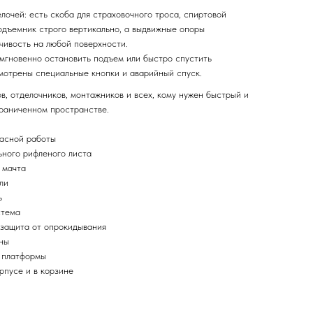
лочей: есть скоба для страховочного троса, спиртовой
одъемник строго вертикально, а выдвижные опоры
чивость на любой поверхности.
мгновенно остановить подъем или быстро спустить
мотрены специальные кнопки и аварийный спуск.
, отделочников, монтажников и всех, кому нужен быстрый и
граниченном пространстве.
пасной работы
ного рифленого листа
 мачта
ли
ь
стема
защита от опрокидывания
ны
а платформы
рпусе и в корзине