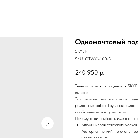
Одномачтовый по
SKYER
SKU:
GTWY6-100-S
240 950
р.
Телескопический подъемник SKYE
высоте!
Этот компактный подъемник подни
ремонтных работ. Грузоподъемност
необходимым инструментом.
Почему стоит выбрать именно это
Алюминиевая телескопическая 
Материал легкий, но очень пр
использовании.