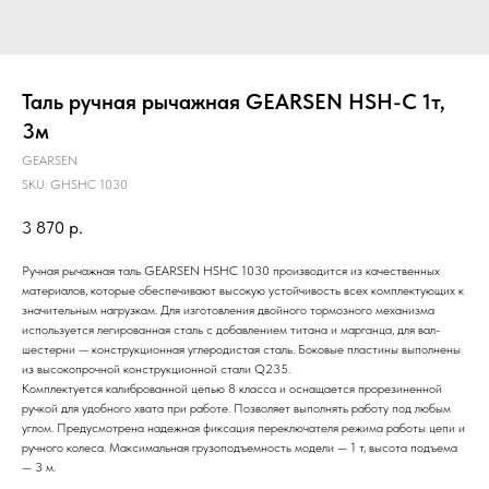
Таль ручная рычажная GEARSEN HSH-C 1т,
3м
GEARSEN
SKU:
GHSHC 1030
3 870
р.
Ручная рычажная таль GEARSEN HSHC 1030 производится из качественных
материалов, которые обеспечивают высокую устойчивость всех комплектующих к
значительным нагрузкам. Для изготовления двойного тормозного механизма
используется легированная сталь с добавлением титана и марганца, для вал-
шестерни — конструкционная углеродистая сталь. Боковые пластины выполнены
из высокопрочной конструкционной стали Q235.
Комплектуется калиброванной цепью 8 класса и оснащается прорезиненной
ручкой для удобного хвата при работе. Позволяет выполнять работу под любым
углом. Предусмотрена надежная фиксация переключателя режима работы цепи и
ручного колеса. Максимальная грузоподъемность модели — 1 т, высота подъема
— 3 м.