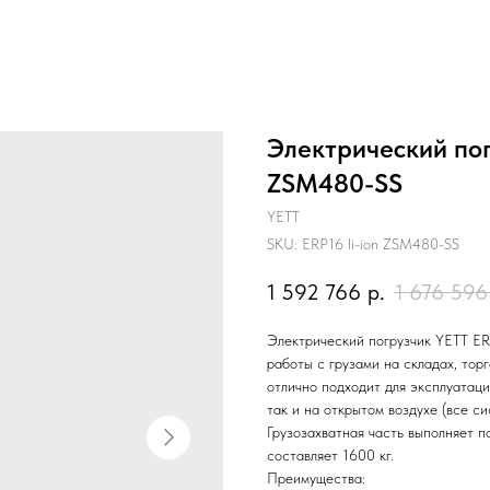
Электрический пог
ZSM480-SS
YETT
SKU:
ERP16 li-ion ZSM480-SS
1 592 766
р.
1 676 596
Электрический погрузчик YETT ER
работы с грузами на складах, тор
отлично подходит для эксплуатаци
так и на открытом воздухе (все с
Грузозахватная часть выполняет п
составляет 1600 кг.
Преимущества: