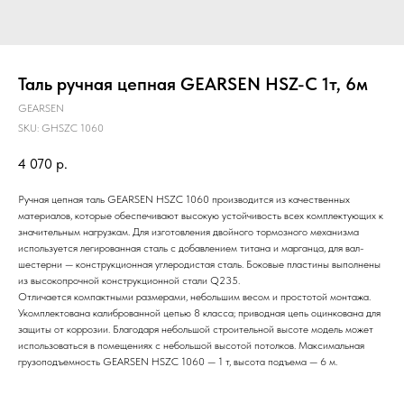
Таль ручная цепная GEARSEN HSZ-C 1т, 6м
GEARSEN
SKU:
GHSZC 1060
4 070
р.
Ручная цепная таль GEARSEN HSZC 1060 производится из качественных
материалов, которые обеспечивают высокую устойчивость всех комплектующих к
значительным нагрузкам. Для изготовления двойного тормозного механизма
используется легированная сталь с добавлением титана и марганца, для вал-
шестерни — конструкционная углеродистая сталь. Боковые пластины выполнены
из высокопрочной конструкционной стали Q235.
Отличается компактными размерами, небольшим весом и простотой монтажа.
Укомплектована калиброванной цепью 8 класса; приводная цепь оцинкована для
защиты от коррозии. Благодаря небольшой строительной высоте модель может
использоваться в помещениях с небольшой высотой потолков. Максимальная
грузоподъемность GEARSEN HSZC 1060 — 1 т, высота подъема — 6 м.