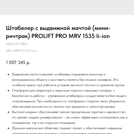
Штабелер с выдвижной мачтой (мини-
ричтрак) PROLIFT PRO MRV 1535 li-ion
PROLIFT PRO
SKU:
MRV1535 li-ion
1 007 345
р.
Выдвижная мачта позволяет штабелеру подъезжать вплотную к
разгружаемому объекту и доставать паллеты без лишних маневров. Это
особенно важно при работе в условиях высокой плотности хранения грузов.
Платформа для оператора и защитные поручни повышают комфорт и
безопасность работы – управление штабелером осуществляется без пешего
сопровождения. При необходимости платформа и поручни легко убираются,
обеспечивая компактность техники при хранении и транспортировке.
Высокий клиренс обеспечивает легкое преодоление порогов и неровностей,
что делает модель универсальной – ее можно эффективно использовать как в
помещениях, так и на открытых площадках.
Функция наклона вил облегчает подхват паллет и обеспечивает надежное
удержание груза при подъеме и транспортировке, снижая риск его