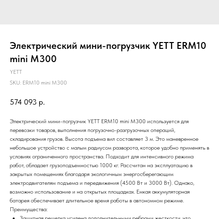
Электрический мини-погрузчик YETT ERM10
mini M300
YETT
SKU:
ERM10 mini M300
574 093
р.
Электрический мини-погрузчик YETT ERM10 mini M300 используется для
перевозки товаров, выполнения погрузочно-разгрузочных операций,
складирования грузов. Высота подъема вил составляет 3 м. Это маневренное
небольшое устройство с малым радиусом разворота, которое удобно применять в
условиях ограниченного пространства. Подходит для интенсивного режима
работ, обладает грузоподъемностью 1000 кг. Рассчитан на эксплуатацию в
закрытых помещениях благодаря экологичным энергосберегающим
электродвигателям подъема и передвижения (4500 Вт и 3000 Вт). Однако,
возможно использование и на открытых площадках. Емкая аккумуляторная
батарея обеспечивает длительное время работы в автономном режиме.
Преимущества:
Защитная решетка усилена дополнительными ребрами жесткости, что