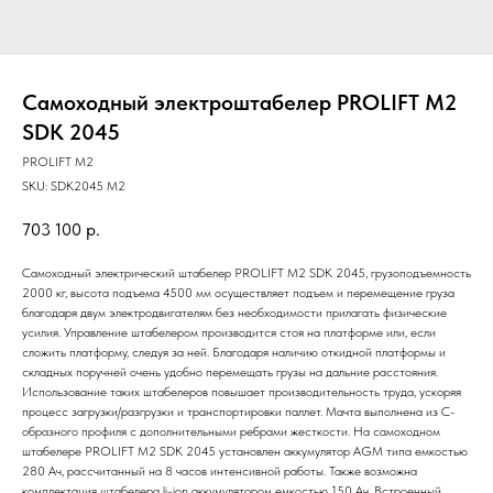
Самоходный электроштабелер PROLIFT M2
SDK 2045
PROLIFT M2
SKU:
SDK2045 M2
703 100
р.
Самоходный электрический штабелер PROLIFT M2 SDK 2045, грузоподъемность
2000 кг, высота подъема 4500 мм осуществляет подъем и перемещение груза
благодаря двум электродвигателям без необходимости прилагать физические
усилия. Управление штабелером производится стоя на платформе или, если
сложить платформу, следуя за ней. Благодаря наличию откидной платформы и
складных поручней очень удобно перемещать грузы на дальние расстояния.
Использование таких штабелеров повышает производительность труда, ускоряя
процесс загрузки/разгрузки и транспортировки паллет. Мачта выполнена из С-
образного профиля с дополнительными ребрами жесткости. На самоходном
штабелере PROLIFT M2 SDK 2045 установлен аккумулятор AGM типа емкостью
280 Ач, рассчитанный на 8 часов интенсивной работы. Также возможна
комплектация штабелера li-ion аккумулятором емкостью 150 Ач. Встроенный