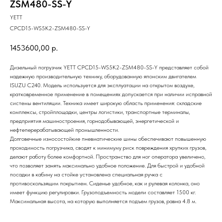
ZSM480-SS-Y
YETT
CPCD15-WS5K2-ZSM480-SS-Y
1453600,00
р.
Дизельный погрузчик YETT CPCD15-WS5K2-ZSM480-SS-Y представляет собой
надежную производительную технику, оборудованную японским двигателем
ISUZU C240. Модель используется для эксплуатации на открытом воздухе,
кратковременное применение в помещениях допускается при наличии исправной
системы вентиляции. Техника имеет широкую область применения: складские
комплексы, стройплощадки, центры логистики, транспортные терминалы,
предприятия машиностроения, горнодобывающей, энергетической и
нефтеперерабатывающей промышленности.
Долговечные износостойкие пневматические шины обеспечивают повышенную
проходимость погрузчика, сводят к минимуму риск повреждения хрупких грузов,
делают работу более комфортной. Пространство для ног оператора увеличено,
что позволяет занять максимально удобное положение. Для быстрой и удобной
посадки в кабину на стойке установлена специальная ручка с
противоскользящим покрытием. Сиденье удобное, как и рулевая колонка, оно
имеет функцию регулировки. Грузоподъемность модели составляет 1500 кг.
Максимальная высота, на которую выполняется подъем грузов, равна 4.8 м.