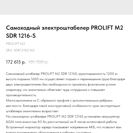
Самоходный электроштабелер PROLIFT M2
SDR 1216-S
PROLIFT M2
SKU:
SDR1216S M2
172 615
р.
181 700
р.
Самоходный штабелер PROLIFT M2 SDR 1216S, грузоподъемность 1200 кг,
высота подъема 1600 мм осуществляет подъем и перемещение груза благодаря
двум электродвигателям без необходимости прилагать физические усилия
оператору, что значительно облегчает труд сотрудника и повышает
производительность.
Мачта выполнена из С-образного профиля с дополнительными ребрами
жесткости. Благодаря такой конструктивной особенности срок эксплуатации
штабелера значительно возрастает.
На самоходном штабелере PROLIFT M2 SDR 1216S установлен аккумулятор
AGM типа емкостью 85 Ач, рассчитанный на 8 часов интенсивной работы.
Встроенный индикатор заряда показывает напряжение АКБ, что позволит вам
всегда поддерживать оборудование в рабочем состоянии.