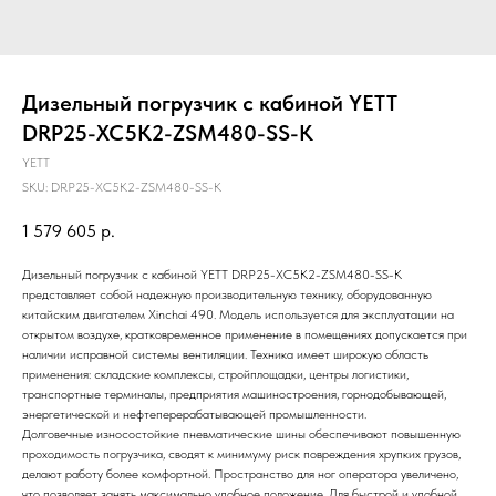
Дизельный погрузчик с кабиной YETT
DRP25-XC5K2-ZSM480-SS-K
YETT
SKU:
DRP25-XC5K2-ZSM480-SS-K
1 579 605
р.
Дизельный погрузчик с кабиной YETT DRP25-XC5K2-ZSM480-SS-K
представляет собой надежную производительную технику, оборудованную
китайским двигателем Xinchai 490. Модель используется для эксплуатации на
открытом воздухе, кратковременное применение в помещениях допускается при
наличии исправной системы вентиляции. Техника имеет широкую область
применения: складские комплексы, стройплощадки, центры логистики,
транспортные терминалы, предприятия машиностроения, горнодобывающей,
энергетической и нефтеперерабатывающей промышленности.
Долговечные износостойкие пневматические шины обеспечивают повышенную
проходимость погрузчика, сводят к минимуму риск повреждения хрупких грузов,
делают работу более комфортной. Пространство для ног оператора увеличено,
что позволяет занять максимально удобное положение. Для быстрой и удобной