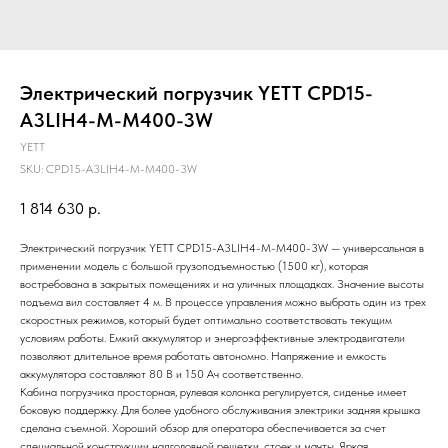
Электрический погрузчик YETT CPD15-
A3LIH4-M-M400-3W
YETT
SKU:
CPD15-A3LIH4-M-M400-3W
1 814 630
р.
Электрический погрузчик YETT CPD15-A3LIH4-M-M400-3W — универсальная в
применении модель с большой грузоподъемностью (1500 кг), которая
востребована в закрытых помещениях и на уличных площадках. Значение высоты
подъема вил составляет 4 м. В процессе управления можно выбрать один из трех
скоростных режимов, который будет оптимально соответствовать текущим
условиям работы. Емкий аккумулятор и энергоэффективные электродвигатели
позволяют длительное время работать автономно. Напряжение и емкость
аккумулятора составляют 80 B и 150 Ач соответственно.
Кабина погрузчика просторная, рулевая колонка регулируется, сиденье имеет
боковую поддержку. Для более удобного обслуживания электрики задняя крышка
сделана съемной. Хороший обзор для оператора обеспечивается за счет
специальной конструкции надголовной решетки, стоек и мачты. Яркая