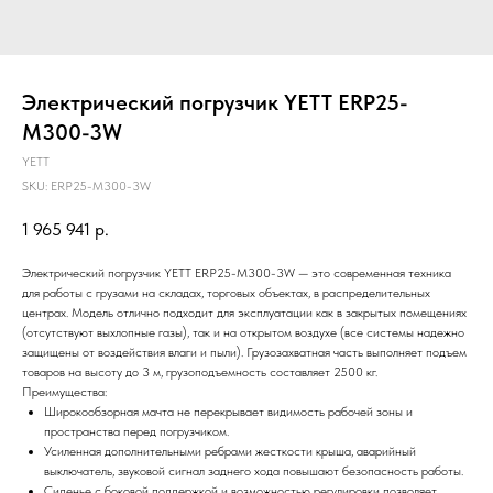
Электрический погрузчик YETT ERP25-
M300-3W
YETT
SKU:
ERP25-M300-3W
1 965 941
р.
Электрический погрузчик YETT ERP25-M300-3W — это современная техника
для работы с грузами на складах, торговых объектах, в распределительных
центрах. Модель отлично подходит для эксплуатации как в закрытых помещениях
(отсутствуют выхлопные газы), так и на открытом воздухе (все системы надежно
защищены от воздействия влаги и пыли). Грузозахватная часть выполняет подъем
товаров на высоту до 3 м, грузоподъемность составляет 2500 кг.
Преимущества:
Широкообзорная мачта не перекрывает видимость рабочей зоны и
пространства перед погрузчиком.
Усиленная дополнительными ребрами жесткости крыша, аварийный
выключатель, звуковой сигнал заднего хода повышают безопасность работы.
Сиденье с боковой поддержкой и возможностью регулировки позволяет