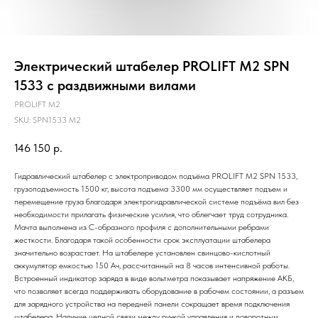
Электрический штабелер PROLIFT M2 SPN
1533 с раздвижными вилами
PROLIFT M2
SKU:
SPN1533 M2
146 150
р.
Гидравлический штабелер c электроприводом подъёма PROLIFT M2 SPN 1533,
грузоподъемность 1500 кг, высота подъема 3300 мм осуществляет подъем и
перемещение груза благодаря электрогидравлической системе подъёма вил без
необходимости прилагать физические усилия, что облегчает труд сотрудника.
Мачта выполнена из С-образного профиля с дополнительными ребрами
жесткости. Благодаря такой особенности срок эксплуатации штабелера
значительно возрастает. На штабелере установлен свинцово-кислотный
аккумулятор емкостью 150 Ач, рассчитанный на 8 часов интенсивной работы.
Встроенный индикатор заряда в виде вольтметра показывает напряжение АКБ,
что позволяет всегда поддерживать оборудование в рабочем состоянии, а разъем
для зарядного устройства на передней панели сокращает время подключения
штабелера. Наличие цепной связи между ручкой управления и поворотным