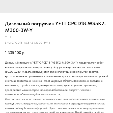
Дизельный погрузчик YETT CPCD18-WS5K2-
M300-3W-Y
YETT
SKU:
CPCD18-WS5K2-M300-3W-Y
1 335 100
р.
Дизельный погрузчик YETT CPCD18-WS5K2-M300-3W-Y представляет собой
надежную производительную технику, оборудованную японским двигателем
ISUZU C240. Модель используется для эксплуатации на открытом воздухе,
кратковременное применение в помещениях допускается при наличии исправной
системы вентиляции. Техника имеет широкую область применения: складские
комплексы, стройплощадки, центры логистики, транспортные терминалы,
предприятия машиностроения, горнодобывающей, энергетической и
нефтеперерабатывающей промышленности.
Долговечные износостойкие пневматические шины обеспечивают повышенную
проходимость погрузчика, сводят к минимуму риск повреждения хрупких грузов,
делают работу более комфортной. Пространство для ног оператора увеличено,
что позволяет занять максимально удобное положение. Для быстрой и удобной