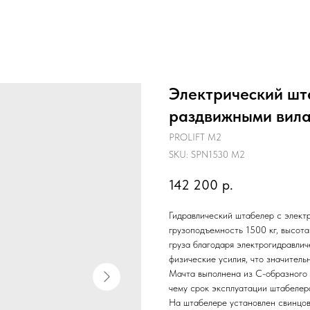
Электрический шт
раздвижными вил
PROLIFT M2
SKU:
SPN1530 M2
142 200
р.
Гидравлический штабелер с элек
грузоподъемность 1500 кг, высот
груза благодаря электрогидравли
физические усилия, что значитель
Мачта выполнена из С-образного 
чему срок эксплуатации штабелера
На штабелере установлен свинцов