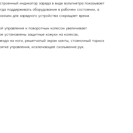
Встроенный индикатор заряда в виде вольтметра показывает
егда поддерживать оборудование в рабочем состоянии, а
азъем для зарядного устройства сокращает время
ой управления и поворотным колесом увеличивает
ре установлены защитные кожухи на колесах,
зда на ноги, решетчатый экран мачты, стояночный тормоз
оятке управления, исключающее скольжение рук.