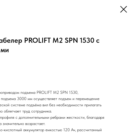
абелер PROLIFT M2 SPN 1530 с
ами
троприводом подъема PROLIFT M2 SPN 1530,
а подъема 3000 мм осуществляет подъем и перемещение
ческой системе подъёма вил без необходимости прилагать
но облегчает труд сотрудника.
профиля с дополнительными ребрами жесткости, благодаря
 значительно возрастает.
о-кислотный аккумулятор емкостью 120 Ач, рассчитанный