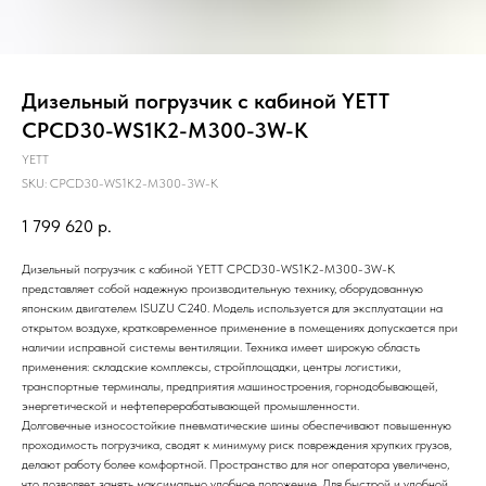
Дизельный погрузчик с кабиной YETT
CPCD30-WS1K2-M300-3W-K
YETT
SKU:
CPCD30-WS1K2-M300-3W-K
1 799 620
р.
Дизельный погрузчик с кабиной YETT CPCD30-WS1K2-M300-3W-K
представляет собой надежную производительную технику, оборудованную
японским двигателем ISUZU C240. Модель используется для эксплуатации на
открытом воздухе, кратковременное применение в помещениях допускается при
наличии исправной системы вентиляции. Техника имеет широкую область
применения: складские комплексы, стройплощадки, центры логистики,
транспортные терминалы, предприятия машиностроения, горнодобывающей,
энергетической и нефтеперерабатывающей промышленности.
Долговечные износостойкие пневматические шины обеспечивают повышенную
проходимость погрузчика, сводят к минимуму риск повреждения хрупких грузов,
делают работу более комфортной. Пространство для ног оператора увеличено,
что позволяет занять максимально удобное положение. Для быстрой и удобной