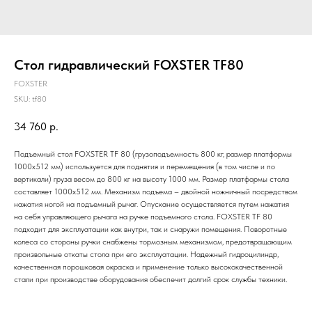
Стол гидравлический FOXSTER TF80
FOXSTER
SKU:
tf80
34 760
р.
Подъемный стол FOXSTER TF 80 (грузоподъемность 800 кг, размер платформы
1000x512 мм) используется для поднятия и перемещения (в том числе и по
вертикали) груза весом до 800 кг на высоту 1000 мм. Размер платформы стола
составляет 1000x512 мм. Механизм подъема – двойной ножничный посредством
нажатия ногой на подъемный рычаг. Опускание осуществляется путем нажатия
на себя управляющего рычага на ручке подъемного стола. FOXSTER TF 80
подходит для эксплуатации как внутри, так и снаружи помещения. Поворотные
колеса со стороны ручки снабжены тормозным механизмом, предотвращающим
произвольные откаты стола при его эксплуатации. Надежный гидроцилиндр,
качественная порошковая окраска и применение только высококачественной
стали при производстве оборудования обеспечит долгий срок службы техники.