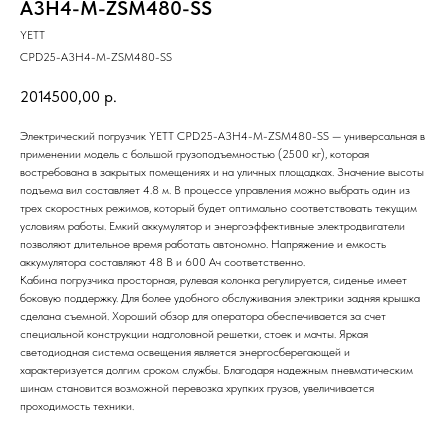
A3H4-M-ZSM480-SS
YETT
CPD25-A3H4-M-ZSM480-SS
2014500,00
р.
Электрический погрузчик YETT CPD25-A3H4-M-ZSM480-SS — универсальная в
применении модель с большой грузоподъемностью (2500 кг), которая
востребована в закрытых помещениях и на уличных площадках. Значение высоты
подъема вил составляет 4.8 м. В процессе управления можно выбрать один из
трех скоростных режимов, который будет оптимально соответствовать текущим
условиям работы. Емкий аккумулятор и энергоэффективные электродвигатели
позволяют длительное время работать автономно. Напряжение и емкость
аккумулятора составляют 48 B и 600 Ач соответственно.
Кабина погрузчика просторная, рулевая колонка регулируется, сиденье имеет
боковую поддержку. Для более удобного обслуживания электрики задняя крышка
сделана съемной. Хороший обзор для оператора обеспечивается за счет
специальной конструкции надголовной решетки, стоек и мачты. Яркая
светодиодная система освещения является энергосберегающей и
характеризуется долгим сроком службы. Благодаря надежным пневматическим
шинам становится возможной перевозка хрупких грузов, увеличивается
проходимость техники.