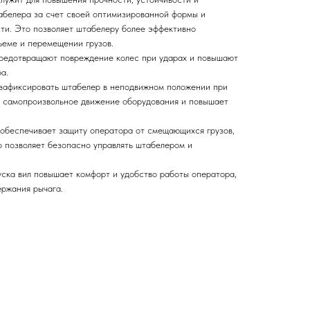
абелера за счет своей оптимизированной формы и
ти. Это позволяет штабелеру более эффективно
ъеме и перемещении грузов.
предотвращают повреждение колес при ударах и повышают
а.
 зафиксировать штабелер в неподвижном положении при
т самопроизвольное движение оборудования и повышает
обеспечивает защиту оператора от смещающихся грузов,
о позволяет безопасно управлять штабелером и
уска вил повышает комфорт и удобство работы оператора,
ержания рычага.