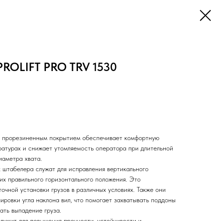
PROLIFT PRO TRV 1530
 с прорезиненным покрытием обеспечивает комфортную
ратурах и снижает утомляемость оператора при длительной
иаметра хвата.
х штабелера служат для исправления вертикального
их правильного горизонтального положения. Это
очной установки грузов в различных условиях. Также они
лировки угла наклона вил, что помогает захватывать поддоны
ать выпадение груза.
лужит для повышения прочности, устойчивости и