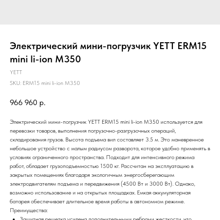
Электрический мини-погрузчик YETT ERM15
mini li-ion M350
YETT
SKU:
ERM15 mini li-ion M350
966 960
р.
Электрический мини-погрузчик YETT ERM15 mini li-ion M350 используется для
перевозки товаров, выполнения погрузочно-разгрузочных операций,
складирования грузов. Высота подъема вил составляет 3.5 м. Это маневренное
небольшое устройство с малым радиусом разворота, которое удобно применять в
условиях ограниченного пространства. Подходит для интенсивного режима
работ, обладает грузоподъемностью 1500 кг. Рассчитан на эксплуатацию в
закрытых помещениях благодаря экологичным энергосберегающим
электродвигателям подъема и передвижения (4500 Вт и 3000 Вт). Однако,
возможно использование и на открытых площадках. Емкая аккумуляторная
батарея обеспечивает длительное время работы в автономном режиме.
Преимущества:
Защитная решетка усилена дополнительными ребрами жесткости, что