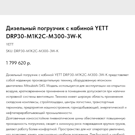
Дизельный погрузчик с кабиной YETT
DRP30-M1K2C-M300-3W-K
YETT
SKU:
DRP30-M1K2C-M300-3W-K
1 799 620
р.
Дизельный погрузчик с кабиной YETT DRP30-M1K2C-M300-3W-K представляет
собой надежную производительную технику, оборудованную японским
двигателем Mitsubishi S4S. Модель используется для эксплуатации на открытом
воздухе, кратковременное применение в помещениях допускается при наличии
исправной системы вентиляции. Техника имеет широкую область применения:
складские комплексы, стройплощадки, центры логистики, транспортные
терминалы, предприятия машиностроения, горнодобывающей, энергетической и
нефтеперерабатывающей промышленности.
Долговечные износостойкие пневматические шины обеспечивают повышенную
проходимость погрузчика, сводят к минимуму риск повреждения хрупких грузов,
делают работу более комфортной. Пространство для ног оператора увеличено,
что позволяет занять максимально удобное положение. Для быстрой и удобной