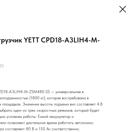
грузчик YETT CPD18-A3LIH4-M-
SS
CPD18-A3LIH4-M-ZSM480-SS — универсальная в
зоподъемностью (1800 кг), которая востребована в
х площадках. Значение высоты подъема вил составляет 4.8
выбрать один из трех скоростных режимов, который будет
щим условиям работы. Емкий аккумулятор и
ели позволяют длительное время работать автономно.
ра составляют 80 B и 150 Ач соответственно.