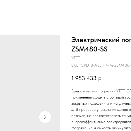
Электрический по
ZSM480-SS
YETT
SKU:
CPD18-A3LIH4-M-ZSM480-
1 953 433
р.
Электрический погрузчик YETT 
применении модель с большой гру
закрытых помещениях и на уличны
м. В процессе управления можно 
оптимально соответствовать теку
энергоэффективные электродвигат
Напряжение и емкость аккумулято