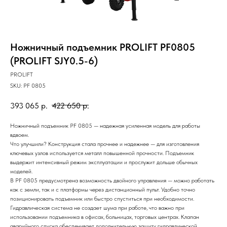
Ножничный подъемник PROLIFT PF0805
(PROLIFT SJY0.5-6)
PROLIFT
SKU:
PF 0805
393 065
р.
422 650
р.
Ножничный подъемник PF 0805 — надежная усиленная модель для работы
вдвоем.
Что улучшили? Конструкция стала прочнее и надежнее — для изготовления
ключевых узлов используется металл повышенной прочности. Подъемник
выдержит интенсивный режим эксплуатации и прослужит дольше обычных
моделей.
В PF 0805 предусмотрена возможность двойного управления — можно работать
как с земли, так и с платформы через дистанционный пульт. Удобно точно
позиционировать подъемник или быстро спуститься при необходимости.
Гидравлическая система не создает шума при работе, что важно при
использовании подъемника в офисах, больницах, торговых центрах. Клапан
аварийного спуска обеспечивает дополнительную защиту гидравлической