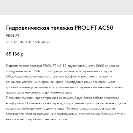
Гидравлическая тележка PROLIFT AC50
PROLIFT
SKU:
AC 50-1150x550-P/P-Y-1
65 136
р.
Гидравлическая тележка PROLIFT AC 50, грузоподъемность 5000 кг, колеса
полиуретан, вилы 1150x550 мм предназначена для перемещения грузов.
Оборудование выполнено из стального профиля с толстыми стенками и
оснащено усиленным гидроцилиндром. Конструкция рамы с вилами имеет
дополнительные укрепления, что позволяет легко перемещать тяжелые палеты с
грузом даже максимально допустимого веса.
Покрытие рукоятки предотвращает скольжение рук, делая работу оператора
комфортной. Наличие клапана перегруза продлевает срок службы тележки, делая
ее верным помощником на долгие годы. Полиуретановые колеса и ролики
тележки отличаются высокой износостойкостью, относительной бесшумностью и
не оставляют следов на поверхности пола.