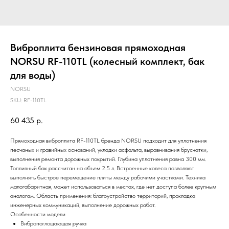
Виброплита бензиновая прямоходная
NORSU RF-110TL (колесный комплект, бак
для воды)
NORSU
SKU:
RF-110TL
60 435
р.
Прямоходная виброплита RF-110TL бренда NORSU подходит для уплотнения
песчаных и гравийных оснований, укладки асфальта, выравнивания брусчатки,
выполнения ремонта дорожных покрытий. Глубина уплотнения равна 300 мм.
Топливный бак рассчитан на объем 2.5 л. Встроенные колеса позволяют
выполнять быстрое перемещение плиты между рабочими участками. Техника
малогабаритная, может использоваться в местах, где нет доступа более крупным
аналогам. Область применения: благоустройство территорий, прокладка
инженерных коммуникаций, выполнение дорожных работ.
Особенности модели
Вибропоглощающая ручка