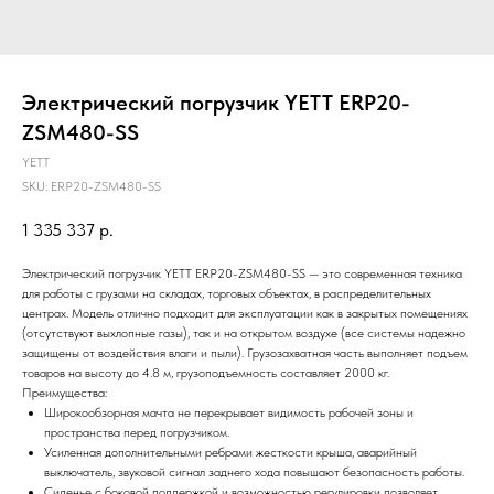
Электрический погрузчик YETT ERP20-
ZSM480-SS
YETT
SKU:
ERP20-ZSM480-SS
1 335 337
р.
Электрический погрузчик YETT ERP20-ZSM480-SS — это современная техника
для работы с грузами на складах, торговых объектах, в распределительных
центрах. Модель отлично подходит для эксплуатации как в закрытых помещениях
(отсутствуют выхлопные газы), так и на открытом воздухе (все системы надежно
защищены от воздействия влаги и пыли). Грузозахватная часть выполняет подъем
товаров на высоту до 4.8 м, грузоподъемность составляет 2000 кг.
Преимущества:
Широкообзорная мачта не перекрывает видимость рабочей зоны и
пространства перед погрузчиком.
Усиленная дополнительными ребрами жесткости крыша, аварийный
выключатель, звуковой сигнал заднего хода повышают безопасность работы.
Сиденье с боковой поддержкой и возможностью регулировки позволяет