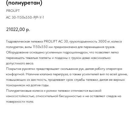
(полиуретан)
PROLIFT
AC 30-1150x550-P/P-Y-1
21022,00
р.
Гидравлическая тележка PROLIFT AC 30, грузоподъемность 3000 кг, колеса
полиуретан, вилы 1150x550 мм предназначена для перемещения грузов.
Оборудование оснащено усиленным гидроцилиндром, что позволяет легко
перемещать тяжелые паллеты и поддоны с грузом даже максимально
допустимого веса.
Покрытие рукоятки предотвращает скольжение рук, делая работу оператора
комфортной. Наличие клапана перегруза, а также усилителей вил по всей длине,
повышающих их жесткость, продлевает срок службы тележки, делая ее верным
помощником на долгие годы.
Полиуретановые колеса и ролики тележки отличаются высокой
износостойкостью, относительной бесшумностью и не оставляют следов на
поверхности пола.