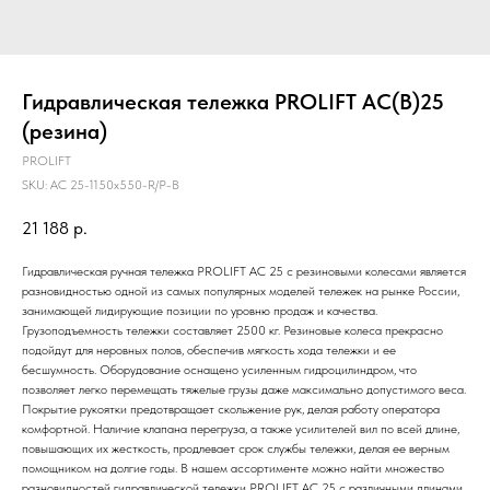
Гидравлическая тележка PROLIFT AC(B)25
(резина)
PROLIFT
SKU:
AC 25-1150x550-R/P-B
21 188
р.
Гидравлическая ручная тележка PROLIFT AC 25 с резиновыми колесами является
разновидностью одной из самых популярных моделей тележек на рынке России,
занимающей лидирующие позиции по уровню продаж и качества.
Грузоподъемность тележки составляет 2500 кг. Резиновые колеса прекрасно
подойдут для неровных полов, обеспечив мягкость хода тележки и ее
бесшумность. Оборудование оснащено усиленным гидроцилиндром, что
позволяет легко перемещать тяжелые грузы даже максимально допустимого веса.
Покрытие рукоятки предотвращает скольжение рук, делая работу оператора
комфортной. Наличие клапана перегруза, а также усилителей вил по всей длине,
повышающих их жесткость, продлевает срок службы тележки, делая ее верным
помощником на долгие годы. В нашем ассортименте можно найти множество
разновидностей гидравлической тележки PROLIFT AC 25 с различными длинами