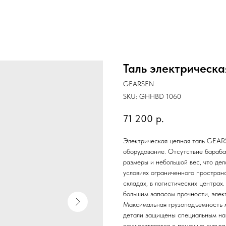
Таль электрическ
GEARSEN
SKU:
GHHBD 1060
71 200
р.
Электрическая цепная таль GEA
оборудование. Отсутствие бараба
размеры и небольшой вес, что дел
условиях ограниченного простран
складах, в логистических центра
большим запасом прочности, элек
Максимальная грузоподъемность м
детали защищены специальным нап
осуществляется с помощью пульта