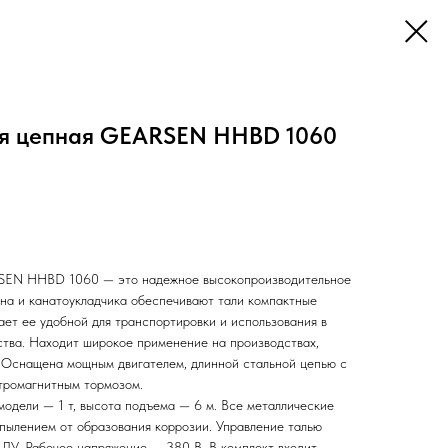
ая цепная GEARSEN HHBD 1060
RSEN HHBD 1060 — это надежное высокопроизводительное
на и канатоукладчика обеспечивают тали компактные
ает ее удобной для транспортировки и использования в
ства. Находит широкое применение на производствах,
х. Оснащена мощным двигателем, длинной стальной цепью с
тромагнитным тормозом.
одели — 1 т, высота подъема — 6 м. Все металлические
ылением от образования коррозии. Управление талью
 ДУ. Рабочее напряжение — 380 В. В комплект входит