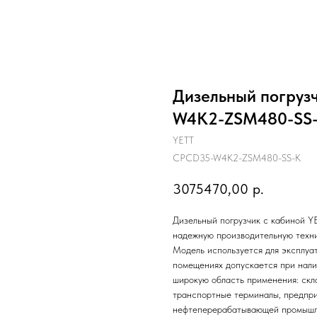
Дизельный погруз
W4K2-ZSM480-SS
YETT
CPCD35-W4K2-ZSM480-SS-K
3075470,00
р.
Дизельный погрузчик с кабиной
надежную производительную техни
Модель используется для эксплуа
помещениях допускается при нали
широкую область применения: скл
транспортные терминалы, предпри
нефтеперерабатывающей промышл