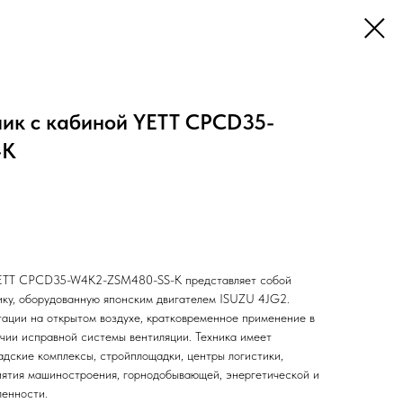
чик с кабиной YETT CPCD35-
-K
 YETT CPCD35-W4K2-ZSM480-SS-K представляет собой
ку, оборудованную японским двигателем ISUZU 4JG2.
тации на открытом воздухе, кратковременное применение в
чии исправной системы вентиляции. Техника имеет
адские комплексы, стройплощадки, центры логистики,
ятия машиностроения, горнодобывающей, энергетической и
енности.