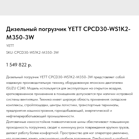
Дизельный погрузчик YETT CPCD30-WS1K2-
M350-3W
YETT
SKU:
CPCD30-WS1K2-M350-3W
1 549 822
р.
Дизельный погрузчик YETT CPCD30-WS1K2-M350-3W представляет собой
надежную производительную технику, оборудованную японским двигателем
ISUZU C240. Модель используется для эксплуатации на открытом воздухе,
кратковременное применение в помещениях допускается при наличии исправной
системы вентиляции. Техника имеет широкую область применения: складские
комплексы, стройплощадки, центры логистики, транспортные терминалы,
предприятия машиностроения, горнодобывающей, энергетической и
нефтеперерабатывающей промышленности.
Долговечные износостойкие пневматические шины обеспечивают повышенную
проходимость погрузчика, сводят к минимуму риск повреждения хрупких грузов,
делают работу более комфортной. Пространство для ног оператора увеличено,
что позволяет занять максимально удобное положение. Для быстрой и удобной