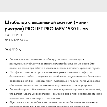
Штабелер с выдвижной мачтой (мини-
ричтрак) PROLIFT PRO MRV 1530 li-ion
PROLIFT PRO
SKU:
MRV1530 li-ion
944 919
р.
Выдвижная мачта позволяет штабелеру подъезжать вплотную к
разгружаемому объекту и доставать паллеты без лишних маневров. Это
особенно важно при работе в условиях высокой плотности хранения грузов.
Платформа для оператора и защитные поручни повышают комфорт и
безопасность работы – управление штабелером осуществляется без пешего
сопровождения. При необходимости платформа и поручни легко убираются,
обеспечивая компактность техники при хранении и транспортировке.
Высокий клиренс обеспечивает легкое преодоление порогов и неровностей,
что делает модель универсальной – ее можно эффективно использовать как в
помещениях, так и на открытых площадках.
Функция наклона вил облегчает подхват паллет и обеспечивает надежное
удержание груза при подъеме и транспортировке, снижая риск его